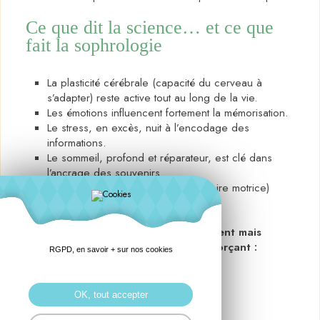
Ce que dit la science… et ce que
fait la sophrologie
La plasticité cérébrale (capacité du cerveau à
s’adapter) reste active tout au long de la vie.
Les émotions influencent fortement la mémorisation.
Le stress, en excès, nuit à l’encodage des
informations.
Le sommeil, profond et réparateur, est clé dans
l’ancrage des souvenirs.
L’apprentissage par le corps (mémoire motrice)
complète la mémoire verbale.
La sophrologie agit donc indirectement mais
puissamment sur la mémoire, en renforçant :
RGPD, en savoir + sur nos cookies
la présence à soi,
la stabilité émotionnelle,
OK, tout accepter
la concentration,